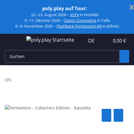
x
poly.play auf Tour:
22.–23. August 2026 –
VCFe
in Hünfeld
9.–11. Oktober 2026 –
Classic Computing
in Celle
6.–8. November 2026 –
Flashback Symposium #3
in Jößnitz
DE
0,00 €
CPC