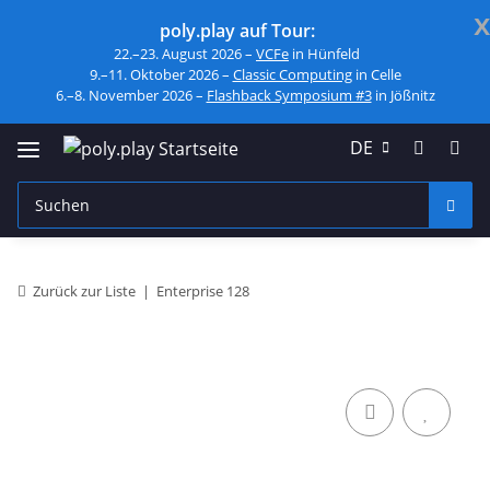
x
poly.play auf Tour:
22.–23. August 2026 –
VCFe
in Hünfeld
9.–11. Oktober 2026 –
Classic Computing
in Celle
6.–8. November 2026 –
Flashback Symposium #3
in Jößnitz
DE
Zurück zur Liste
Enterprise 128