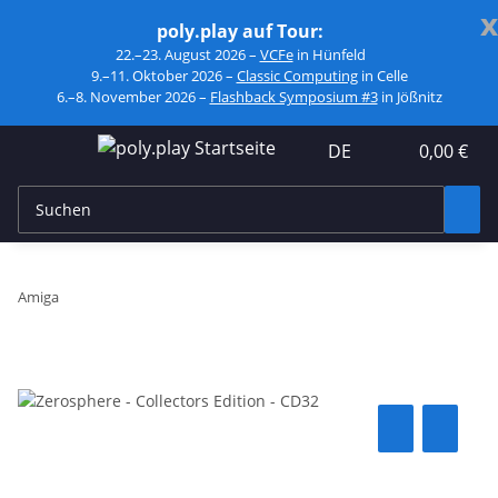
x
poly.play auf Tour:
22.–23. August 2026 –
VCFe
in Hünfeld
9.–11. Oktober 2026 –
Classic Computing
in Celle
6.–8. November 2026 –
Flashback Symposium #3
in Jößnitz
DE
0,00 €
Amiga