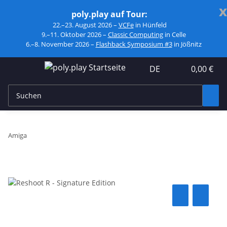
x
poly.play auf Tour:
22.–23. August 2026 –
VCFe
in Hünfeld
9.–11. Oktober 2026 –
Classic Computing
in Celle
6.–8. November 2026 –
Flashback Symposium #3
in Jößnitz
DE
0,00 €
Amiga