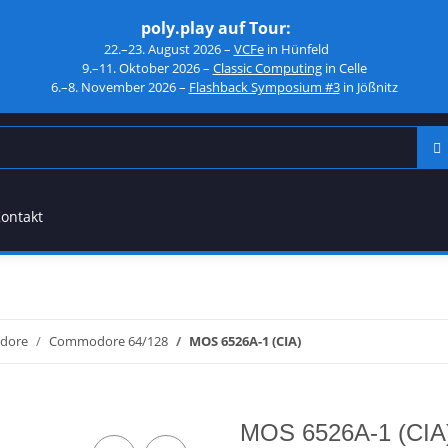
poly.play auf Tour:
22.–23. August 2026 –
VCFe
in Hünfeld
9.–11. Oktober 2026 –
Classic Computing
in Celle
6.–8. November 2026 –
Flashback Symposium #3
in Jößnitz
ontakt
dore
Commodore 64/128
MOS 6526A-1 (CIA)
MOS 6526A-1 (CIA