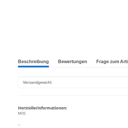
weitere Registerkarten anzeigen
Beschreibung
Bewertungen
Frage zum Arti
Produkteigenschaft
Wert
Versandgewicht:
Herstellerinformationen:
MOS
, ,