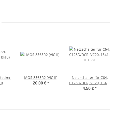
tecker
MOS 8565R2 (VIC II)
Netzschalter für C64,
u)
C128D/DCR, VC20, 1541-
20,00 €
*
II, 1581
4,50 €
*