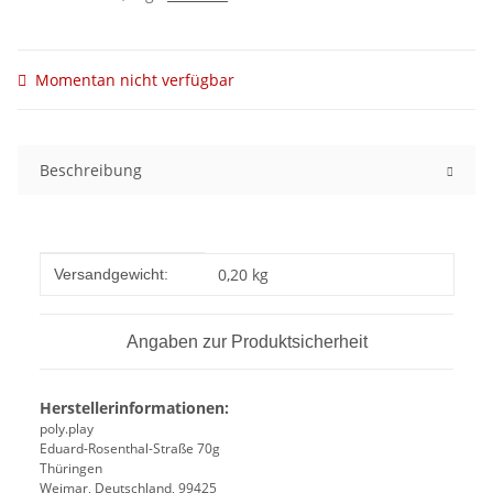
Momentan nicht verfügbar
Beschreibung
Produkteigenschaft
Wert
0,20 kg
Versandgewicht:
Angaben zur Produktsicherheit
Herstellerinformationen:
poly.play
Eduard-Rosenthal-Straße 70g
Thüringen
Weimar, Deutschland, 99425