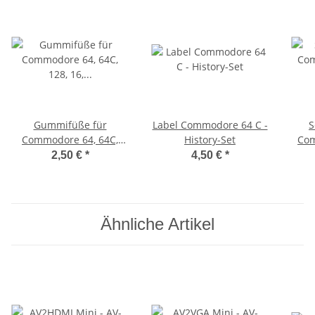
Gummifüße für
Label Commodore 64 C -
S
Commodore 64, 64C,
History-Set
Com
128, 16, 116, Plus/4, VC
2,50 €
*
4,50 €
*
20 (weiß)
Ähnliche Artikel