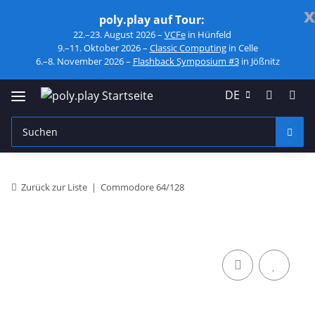
x
poly.play auf Tour:
22.–23. August 2026 –
VCFe
in Hünfeld
9.–11. Oktober 2026 –
Classic Computing
in Celle
6.–8. November 2026 –
Flashback Symposium #3
in Jößnitz
DE
Zurück zur Liste
Commodore 64/128