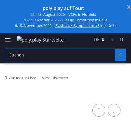
x
poly.play auf Tour:
22.–23. August 2026 –
VCFe
in Hünfeld
9.–11. Oktober 2026 –
Classic Computing
in Celle
6.–8. November 2026 –
Flashback Symposium #3
in Jößnitz
DE
Zurück zur Liste
5,25"-Disketten