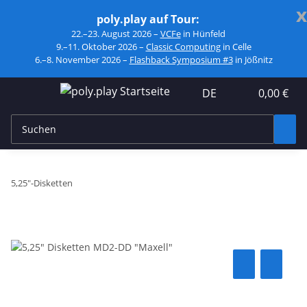
x
poly.play auf Tour:
22.–23. August 2026 –
VCFe
in Hünfeld
9.–11. Oktober 2026 –
Classic Computing
in Celle
6.–8. November 2026 –
Flashback Symposium #3
in Jößnitz
DE
0,00 €
5,25"-Disketten