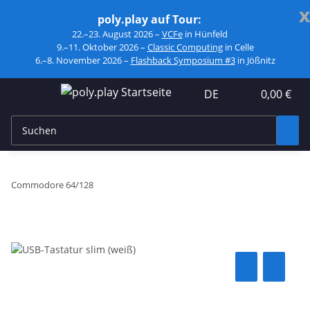
x
poly.play auf Tour:
22.–23. August 2026 –
VCFe
in Hünfeld
9.–11. Oktober 2026 –
Classic Computing
in Celle
6.–8. November 2026 –
Flashback Symposium #3
in Jößnitz
DE
0,00 €
Commodore 64/128