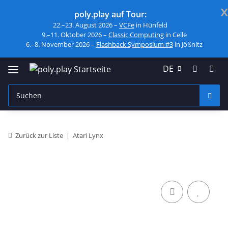
x
poly.play auf Tour:
22.–23. August 2026 –
VCFe
in Hünfeld
9.–11. Oktober 2026 –
Classic Computing
in Celle
6.–8. November 2026 –
Flashback Symposium #3
in Jößnitz
DE
Zurück zur Liste
Atari Lynx