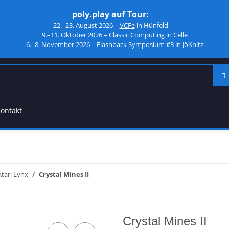
poly.play auf Tour:
22.–23. August 2026 –
VCFe
in Hünfeld
9.–11. Oktober 2026 –
Classic Computing
in Celle
6.–8. November 2026 –
Flashback Symposium #3
in Jößnitz
ontakt
Atari Lynx
Crystal Mines II
Crystal Mines II