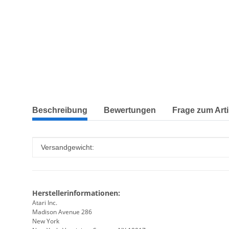
weitere Registerkarten anzeigen
Beschreibung
Bewertungen
Frage zum Arti
Produkteigenschaft
Wert
Versandgewicht:
Herstellerinformationen:
Atari Inc.
Madison Avenue 286
New York