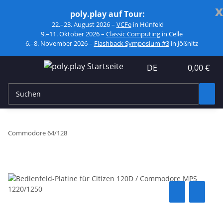
x
poly.play auf Tour:
22.–23. August 2026 –
VCFe
in Hünfeld
9.–11. Oktober 2026 –
Classic Computing
in Celle
6.–8. November 2026 –
Flashback Symposium #3
in Jößnitz
DE
0,00 €
Commodore 64/128