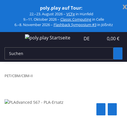
x
poly.play auf Tour:
22.–23. August 2026 –
VCFe
in Hünfeld
9.–11. Oktober 2026 –
Classic Computing
in Celle
6.–8. November 2026 –
Flashback Symposium #3
in Jößnitz
DE
0,00 €
PET/CBM/CBM-II