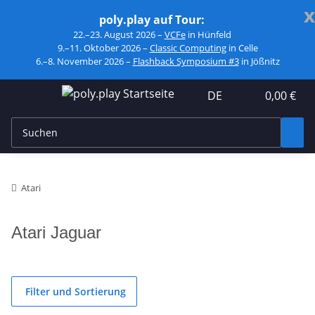
x
poly.play auf Tour:
22.–23. August 2026 –
VCFe
in Hünfeld
9.–11. Oktober 2026 –
Classic Computing
in Celle
6.–8. November 2026 –
Flashback Symposium #3
in Jößnitz
DE
0,00 €
Atari
Atari Jaguar
Filter und Sortierung