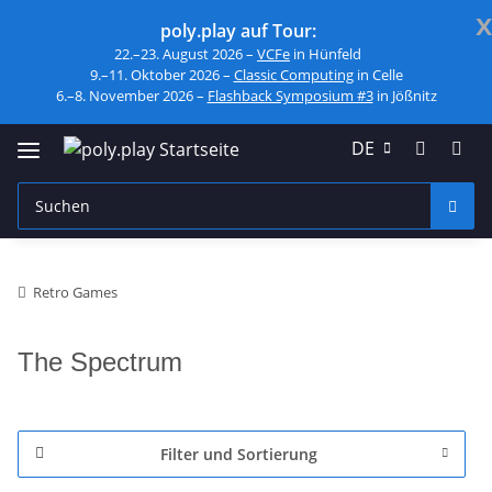
x
poly.play auf Tour:
22.–23. August 2026 –
VCFe
in Hünfeld
9.–11. Oktober 2026 –
Classic Computing
in Celle
6.–8. November 2026 –
Flashback Symposium #3
in Jößnitz
DE
Retro Games
The Spectrum
Filter und Sortierung