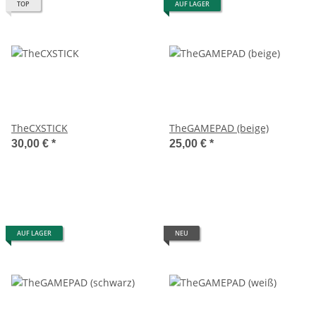
TOP
AUF LAGER
TheCXSTICK
TheGAMEPAD (beige)
30,00 €
*
25,00 €
*
AUF LAGER
NEU