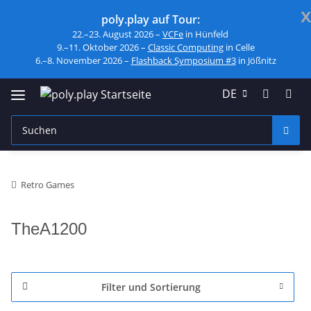
x
poly.play auf Tour:
22.–23. August 2026 –
VCFe
in Hünfeld
9.–11. Oktober 2026 –
Classic Computing
in Celle
6.–8. November 2026 –
Flashback Symposium #3
in Jößnitz
DE
Retro Games
TheA1200
Filter und Sortierung