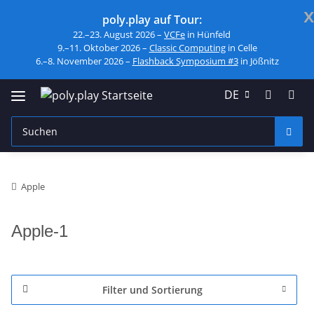
x
poly.play auf Tour:
22.–23. August 2026 –
VCFe
in Hünfeld
9.–11. Oktober 2026 –
Classic Computing
in Celle
6.–8. November 2026 –
Flashback Symposium #3
in Jößnitz
DE
Apple
Apple-1
Filter und Sortierung