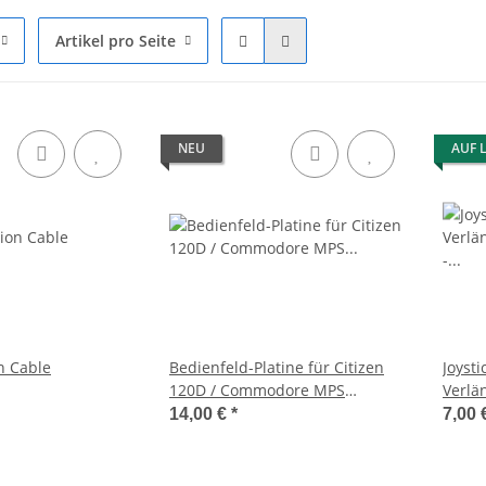
Artikel pro Seite
NEU
AUF 
n Cable
Bedienfeld-Platine für Citizen
Joysti
120D / Commodore MPS
Verlän
1220/1250
- extr
14,00 €
*
7,00 