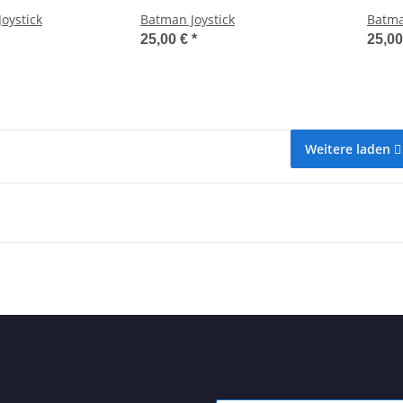
oystick
Batman Joystick
Batma
25,00 €
*
25,0
Weitere laden