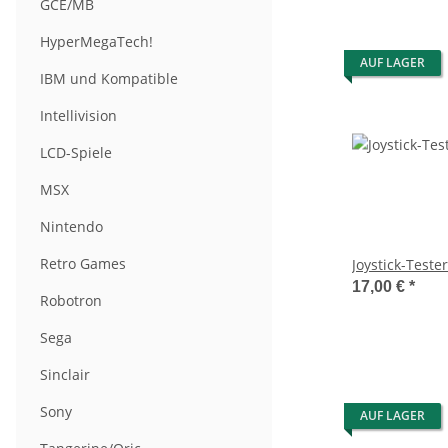
GCE/MB
HyperMegaTech!
AUF LAGER
IBM und Kompatible
Intellivision
LCD-Spiele
MSX
Nintendo
Retro Games
Joystick-Teste
17,00 €
*
Robotron
Sega
Sinclair
Sony
AUF LAGER