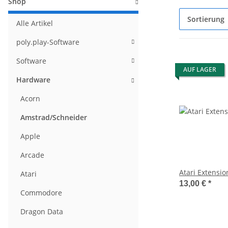
Shop
Sortierung
Alle Artikel
poly.play-Software
Software
AUF LAGER
Hardware
Acorn
Amstrad/Schneider
Apple
Arcade
Atari Extensio
Atari
13,00 €
*
Commodore
Dragon Data