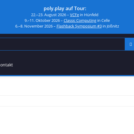
poly.play auf Tour:
22.–23. August 2026 –
VCFe
in Hünfeld
9.–11. Oktober 2026 –
Classic Computing
in Celle
6.–8. November 2026 –
Flashback Symposium #3
in Jößnitz
ontakt