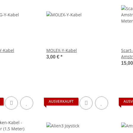
-Kabel
MOLEX-Y-Kabel
Scart
Amstr
3,00 €
*
Meter
15,0
AUSVERKAUFT
AUSV