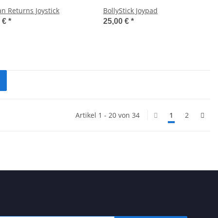
n Returns Joystick
BollyStick Joypad
0 €
*
25,00 €
*
Artikel 1 - 20 von 34
1
2