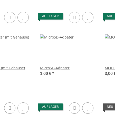
AUF LAGER
AUF 
r (mit Gehäuse)
MicroSD-Adpater
MOLE
1,00 €
*
3,00 
AUF LAGER
NEU