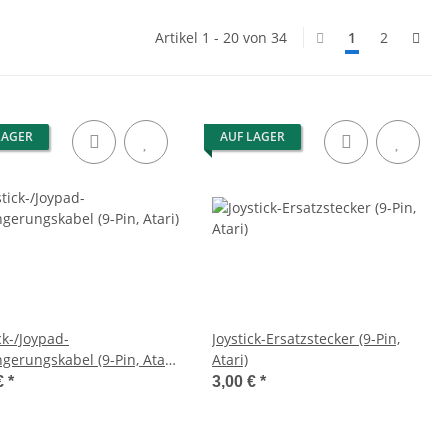
Artikel 1 - 20 von 34
1
2
LAGER
AUF LAGER
ck-/Joypad-
Joystick-Ersatzstecker (9-Pin,
gerungskabel (9-Pin, Atari)
Atari)
alang
€
*
3,00 €
*