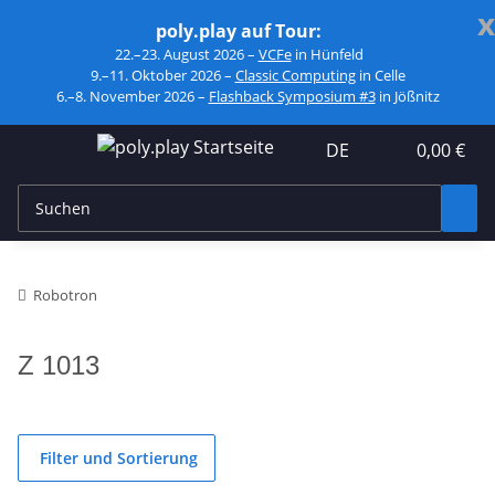
x
poly.play auf Tour:
22.–23. August 2026 –
VCFe
in Hünfeld
9.–11. Oktober 2026 –
Classic Computing
in Celle
6.–8. November 2026 –
Flashback Symposium #3
in Jößnitz
DE
0,00 €
Robotron
Z 1013
Filter und Sortierung