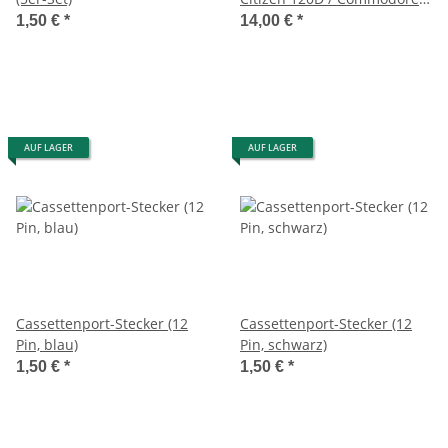
MPS 1220/1250
1,50 €
*
14,00 €
*
AUF LAGER
AUF LAGER
Cassettenport-Stecker (12
Cassettenport-Stecker (12
Pin, blau)
Pin, schwarz)
1,50 €
*
1,50 €
*