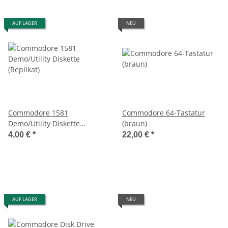
AUF LAGER
NEU
Commodore 1581
Commodore 64-Tastatur
Demo/Utility Diskette
(braun)
(Replikat)
4,00 €
*
22,00 €
*
AUF LAGER
NEU