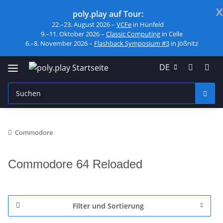
x
poly.play auf Tour:
22.–23. August 2026 –
VCFe
in Hünfeld
9.–11. Oktober 2026 –
Classic Computing
in Celle
6.–8. November 2026 –
Flashback Symposium #3
in Jößnitz
DE
Commodore
Commodore 64 Reloaded
Filter und Sortierung