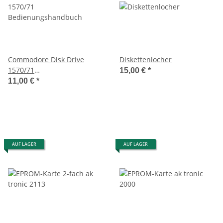
Commodore Disk Drive
Diskettenlocher
1570/71
15,00 €
*
Bedienungshandbuch
11,00 €
*
AUF LAGER
AUF LAGER