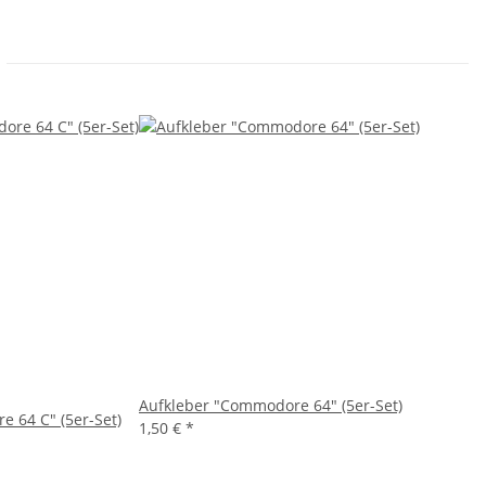
Aufkleber "Commodore 64" (5er-Set)
 64 C" (5er-Set)
1,50 €
*