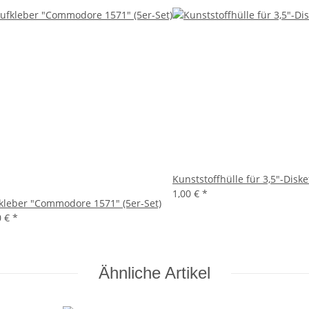
Kunststoffhülle für 3,5"-Diske
1,00 €
*
kleber "Commodore 1571" (5er-Set)
0 €
*
Ähnliche Artikel