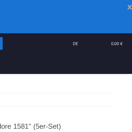
x
DE
0,00 €
re 1581" (5er-Set)