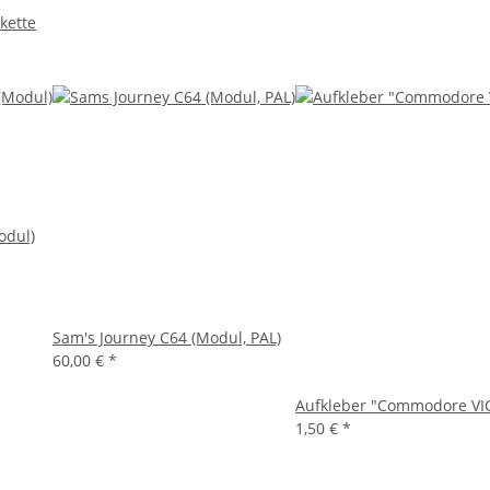
skette
odul)
Sam's Journey C64 (Modul, PAL)
60,00 €
*
Aufkleber "Commodore VIC 
1,50 €
*