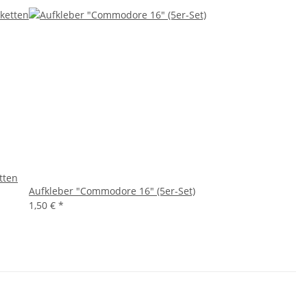
tten
Aufkleber "Commodore 16" (5er-Set)
1,50 €
*