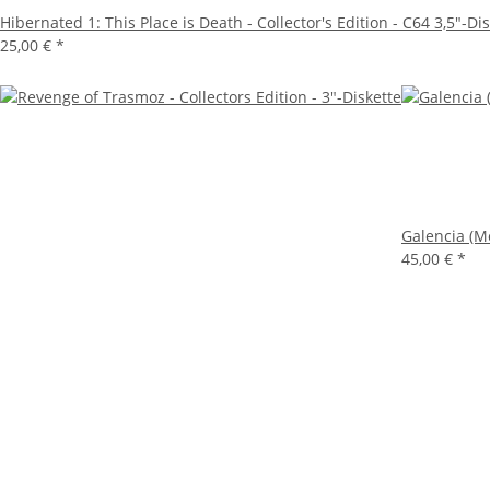
Hibernated 1: This Place is Death - Collector's Edition - C64 3,5"-Di
25,00 €
*
Galencia (M
45,00 €
*