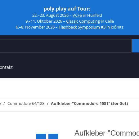
poly.play auf Tour:
22.–23. August 2026 –
VCFe
in Hünfeld
9.–11. Oktober 2026 –
Classic Computing
in Celle
6.–8. November 2026 –
Flashback Symposium #3
in Jößnitz
ontakt
e
Commodore 64/128
Aufkleber "Commodore 1581" (5er-Set)
Aufkleber "Commodo