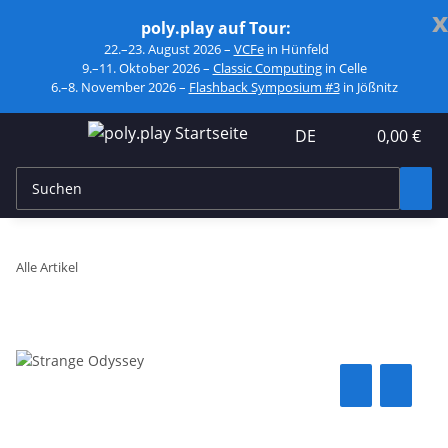
x
poly.play auf Tour:
22.–23. August 2026 –
VCFe
in Hünfeld
9.–11. Oktober 2026 –
Classic Computing
in Celle
6.–8. November 2026 –
Flashback Symposium #3
in Jößnitz
DE
0,00 €
Alle Artikel