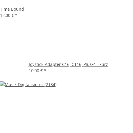
Time Bound
12,00 €
*
Joystick-Adapter C16, C116, Plus/4 - kurz
10,00 €
*