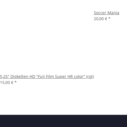
Soccer Mania
20,00 €
*
5,25" Disketten HD "Fuji Film Super HR color" (rot)
15,00 €
*