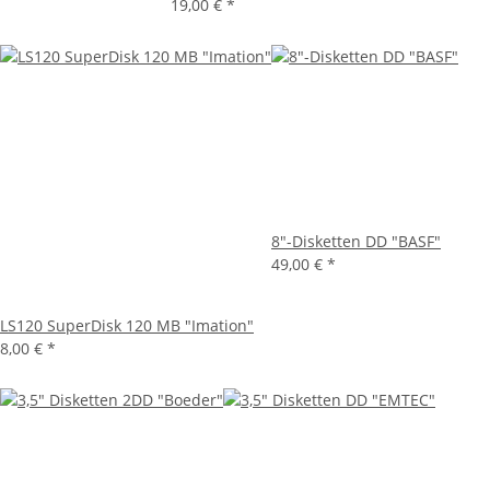
19,00 €
*
8"-Disketten DD "BASF"
49,00 €
*
LS120 SuperDisk 120 MB "Imation"
8,00 €
*