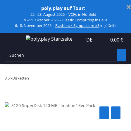
x
poly.play auf Tour:
22.–23. August 2026 –
VCFe
in Hünfeld
9.–11. Oktober 2026 –
Classic Computing
in Celle
6.–8. November 2026 –
Flashback Symposium #3
in Jößnitz
DE
0,00 €
3,5"-Disketten