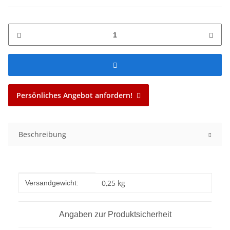
Persönliches Angebot anfordern!
Beschreibung
Produkteigenschaft
Wert
0,25 kg
Versandgewicht:
Angaben zur Produktsicherheit