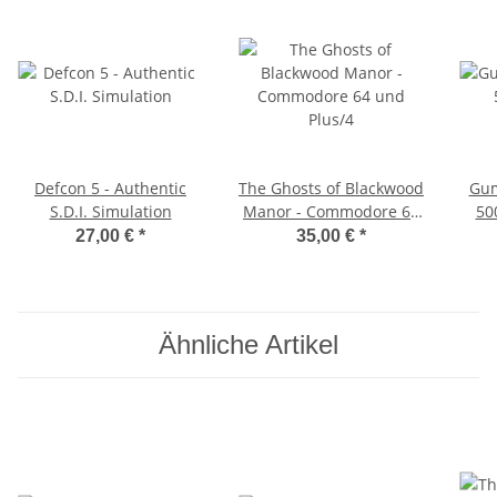
Defcon 5 - Authentic
The Ghosts of Blackwood
Gum
S.D.I. Simulation
Manor - Commodore 64
50
und Plus/4
27,00 €
*
35,00 €
*
Ähnliche Artikel