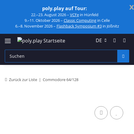
x
poly.play auf Tour:
22.–23. August 2026 –
VCFe
in Hünfeld
9.–11. Oktober 2026 –
Classic Computing
in Celle
6.–8. November 2026 –
Flashback Symposium #3
in Jößnitz
DE
Zurück zur Liste
Commodore 64/128