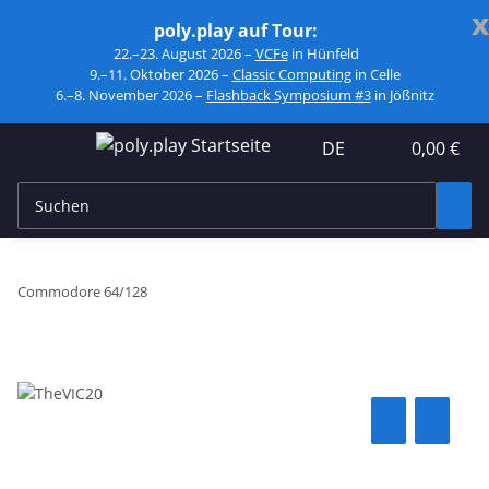
x
poly.play auf Tour:
22.–23. August 2026 –
VCFe
in Hünfeld
9.–11. Oktober 2026 –
Classic Computing
in Celle
6.–8. November 2026 –
Flashback Symposium #3
in Jößnitz
DE
0,00 €
Commodore 64/128