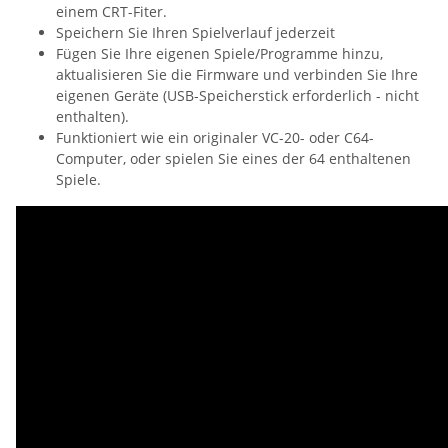
einem CRT-Fiter.
Speichern Sie Ihren Spielverlauf jederzeit
Fügen Sie Ihre eigenen Spiele/Programme hinzu,
aktualisieren Sie die Firmware und verbinden Sie Ihre
eigenen Geräte (USB-Speicherstick erforderlich - nicht
enthalten).
Funktioniert wie ein originaler VC-20- oder C64-
Computer, oder spielen Sie eines der 64 enthaltenen
Spiele.