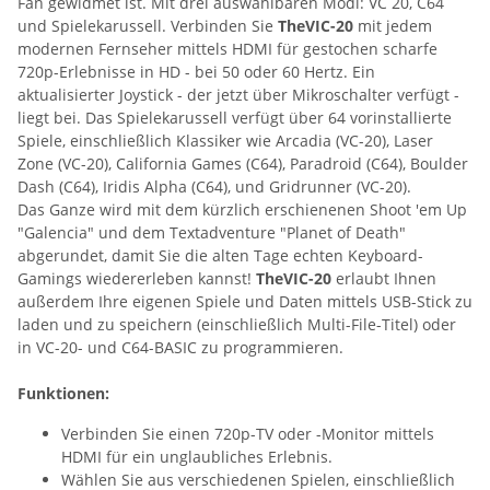
Fan gewidmet ist. Mit drei auswählbaren Modi: VC 20, C64
und Spielekarussell. Verbinden Sie
TheVIC-20
mit jedem
modernen Fernseher mittels HDMI für gestochen scharfe
720p-Erlebnisse in HD - bei 50 oder 60 Hertz. Ein
aktualisierter Joystick - der jetzt über Mikroschalter verfügt -
liegt bei. Das Spielekarussell verfügt über 64 vorinstallierte
Spiele, einschließlich Klassiker wie Arcadia (VC-20), Laser
Zone (VC-20), California Games (C64), Paradroid (C64), Boulder
Dash (C64), Iridis Alpha (C64), und Gridrunner (VC-20).
Das Ganze wird mit dem kürzlich erschienenen Shoot 'em Up
"Galencia" und dem Textadventure "Planet of Death"
abgerundet, damit Sie die alten Tage echten Keyboard-
Gamings wiedererleben kannst!
TheVIC-20
erlaubt Ihnen
außerdem Ihre eigenen Spiele und Daten mittels USB-Stick zu
laden und zu speichern (einschließlich Multi-File-Titel) oder
in VC-20- und C64-BASIC zu programmieren.
Funktionen:
Verbinden Sie einen 720p-TV oder -Monitor mittels
HDMI für ein unglaubliches Erlebnis.
Wählen Sie aus verschiedenen Spielen, einschließlich