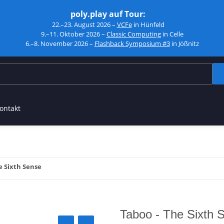
poly.play auf Tour:
22.–23. August 2026 –
VCFe
in Hünfeld
9.–11. Oktober 2026 –
Classic Computing
in Celle
6.–8. November 2026 –
Flashback Symposium #3
in Jößnitz
ontakt
e Sixth Sense
Taboo - The Sixth 