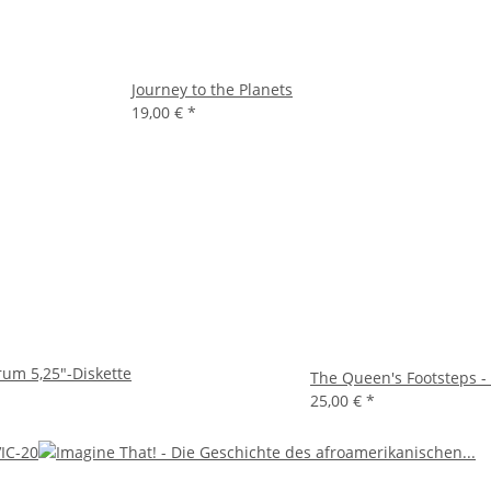
Journey to the Planets
19,00 €
*
trum 5,25"-Diskette
The Queen's Footsteps - 
25,00 €
*