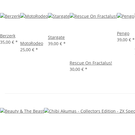
Pengo
Berzerk
Stargate
39,00 €
*
35,00 €
*
MotoRodeo
39,00 €
*
25,00 €
*
Rescue On Fractalus!
30,00 €
*