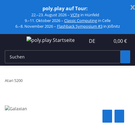
x
poly.play auf Tour:
22.–23. August 2026 –
VCFe
in Hünfeld
9.–11. Oktober 2026 –
Classic Computing
in Celle
6.–8. November 2026 –
Flashback Symposium #3
in Jößnitz
DE
0,00 €
Atari 5200