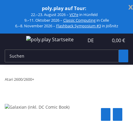
x
poly.play auf Tour:
22.–23. August 2026 –
VCFe
in Hünfeld
9.–11. Oktober 2026 –
Classic Computing
in Celle
6.–8. November 2026 –
Flashback Symposium #3
in Jößnitz
DE
0,00 €
Atari 2600/2600+