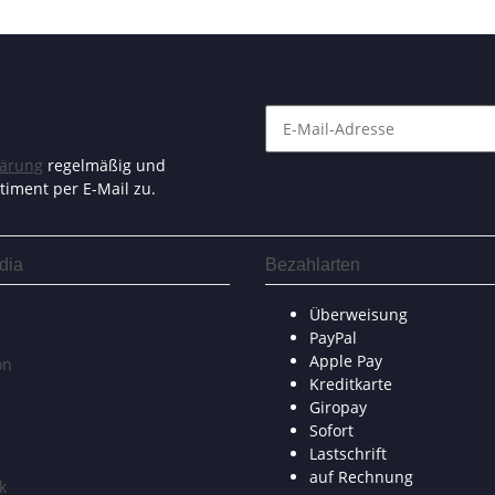
lärung
regelmäßig und
timent per E-Mail zu.
dia
Bezahlarten
Überweisung
PayPal
Apple Pay
on
Kreditkarte
Giropay
Sofort
Lastschrift
auf Rechnung
k