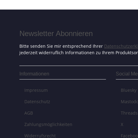
Newsletter Abonnieren
Bitte senden Sie mir entsprechend Ihrer
Datenschutzerk
jederzeit widerruflich Informationen zu Ihrem Produktsor
Informationen
Social Me
Impressum
Bluesky
Datenschutz
Mastod
AGB
Threads
Zahlungsmöglichkeiten
X
Widerrufsrecht
Faceboo