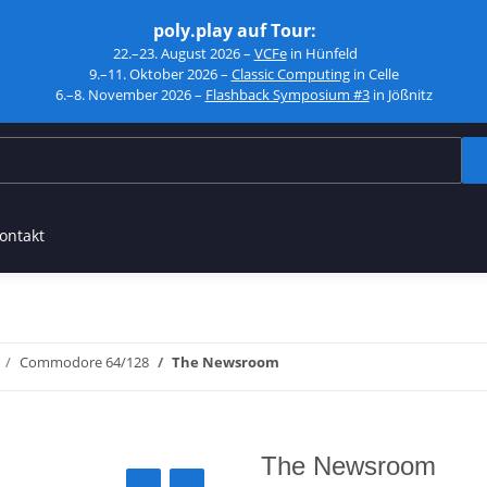
poly.play auf Tour:
22.–23. August 2026 –
VCFe
in Hünfeld
9.–11. Oktober 2026 –
Classic Computing
in Celle
6.–8. November 2026 –
Flashback Symposium #3
in Jößnitz
ontakt
Commodore 64/128
The Newsroom
The Newsroom