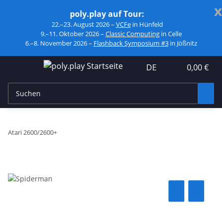
x
poly.play auf Tour:
22.–23. August 2026 –
VCFe
in Hünfeld
9.–11. Oktober 2026 –
Classic Computing
in Celle
6.–8. November 2026 –
Flashback Symposium #3
in Jößnitz
DE
0,00 €
Atari 2600/2600+