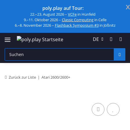
x
poly.play auf Tour:
22.–23. August 2026 –
VCFe
in Hünfeld
9.–11. Oktober 2026 –
Classic Computing
in Celle
6.–8. November 2026 –
Flashback Symposium #3
in Jößnitz
DE
Zurück zur Liste
Atari 2600/2600+