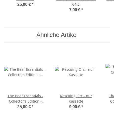
64 C
25,00 €
*
7,00 €
*
Ähnliche Artikel
The Bear Essentials -
Rescuing Orc - nur
The
Collector's Edition -
Kassette
Co
5,25"-Diskette
25,00 €
*
9,00 €
*