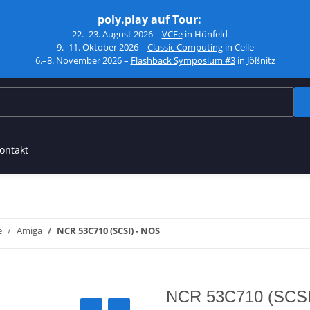
poly.play auf Tour:
22.–23. August 2026 –
VCFe
in Hünfeld
9.–11. Oktober 2026 –
Classic Computing
in Celle
6.–8. November 2026 –
Flashback Symposium #3
in Jößnitz
ontakt
e
Amiga
NCR 53C710 (SCSI) - NOS
NCR 53C710 (SCSI