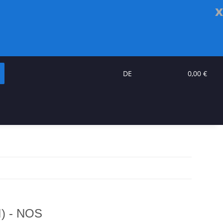
x
DE
0,00 €
) - NOS