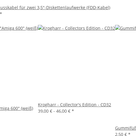
usskabel für zwei 3,5"-Diskettenlaufwerke (FDD-Kabel)
*
Krogharr - Collector's Edition - CD32
miga 600" (weiß)
39,00 € -
46,00 €
*
Gummifüße
2,50 €
*