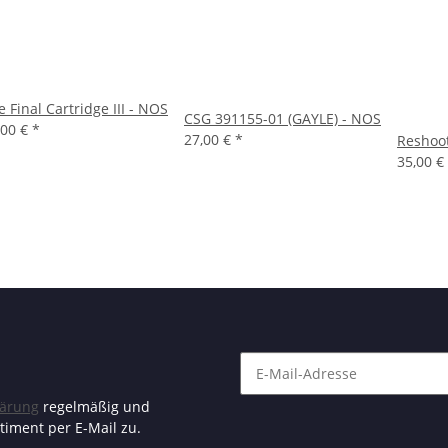
e Final Cartridge III - NOS
CSG 391155-01 (GAYLE) - NOS
,00 €
*
27,00 €
*
Reshoot
35,00 €
lärung
regelmäßig und
timent per E-Mail zu.