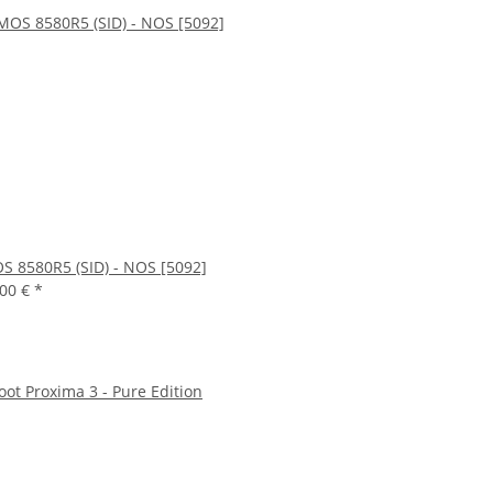
S 8580R5 (SID) - NOS [5092]
,00 €
*