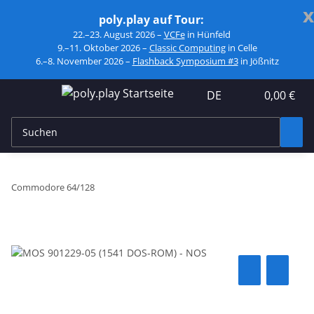
x
poly.play auf Tour:
22.–23. August 2026 –
VCFe
in Hünfeld
9.–11. Oktober 2026 –
Classic Computing
in Celle
6.–8. November 2026 –
Flashback Symposium #3
in Jößnitz
DE
0,00 €
Commodore 64/128