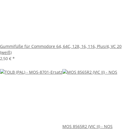
Gummifüße für Commodore 64, 64C, 128, 16, 116, Plus/4, VC 20
(weiß)
2,50 €
*
MOS 8565R2 (VIC II) - NOS