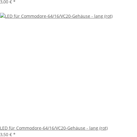
3,00 €
*
LED für Commodore-64/16/VC20-Gehäuse - lang (rot)
3,50 €
*