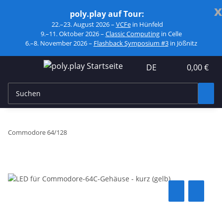
x
poly.play auf Tour:
22.–23. August 2026 –
VCFe
in Hünfeld
9.–11. Oktober 2026 –
Classic Computing
in Celle
6.–8. November 2026 –
Flashback Symposium #3
in Jößnitz
DE
0,00 €
Commodore 64/128