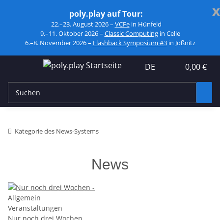
x
poly.play auf Tour:
22.–23. August 2026 –
VCFe
in Hünfeld
9.–11. Oktober 2026 –
Classic Computing
in Celle
6.–8. November 2026 –
Flashback Symposium #3
in Jößnitz
DE
0,00 €
Kategorie des News-Systems
News
Allgemein
Veranstaltungen
Nur noch drei Wochen