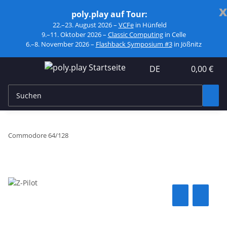
x
poly.play auf Tour:
22.–23. August 2026 –
VCFe
in Hünfeld
9.–11. Oktober 2026 –
Classic Computing
in Celle
6.–8. November 2026 –
Flashback Symposium #3
in Jößnitz
DE
0,00 €
Commodore 64/128