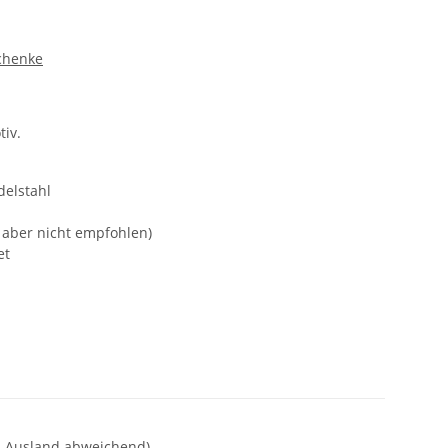
chenke
tiv.
delstahl
 aber nicht empfohlen)
et
- Ausland abweichend)