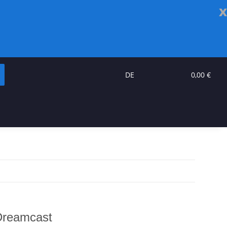
x
DE
0,00 €
Dreamcast