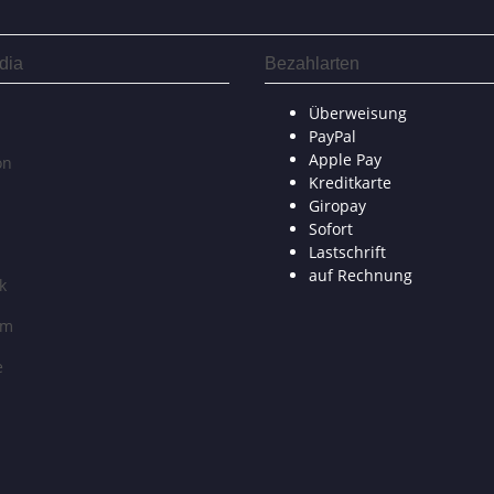
dia
Bezahlarten
Überweisung
PayPal
Apple Pay
on
Kreditkarte
Giropay
Sofort
Lastschrift
auf Rechnung
k
am
e