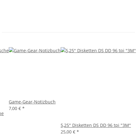
Game-Gear-Notizbuch
7,00 €
*
he
5,25" Disketten DS DD 96 tpi "3M"
25,00 €
*