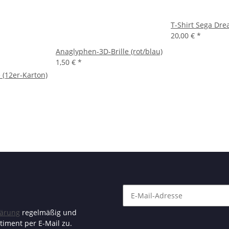
T-Shirt Sega Dr
20,00 €
*
Anaglyphen-3D-Brille (rot/blau)
1,50 €
*
 (12er-Karton)
lärung
regelmäßig und
timent per E-Mail zu.