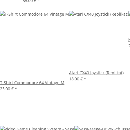
35,00 €
*
Atari CX40 Joystick (Replikat)
18,00 €
*
T-Shirt Commodore 64 Vintage M
23,00 €
*