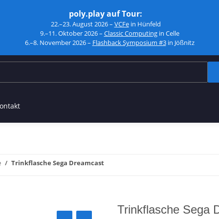
poly.play auf Tour:
22.–23. August 2026 –
VCFe
in Hünfeld
9.–11. Oktober 2026 –
Classic Computing
in Celle
6.–8. November 2026 –
Flashback Symposium #3
in Jößnitz
ontakt
e
Trinkflasche Sega Dreamcast
Trinkflasche Sega 