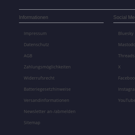
Informationen
Social Me
Impressum
Bluesky
Datenschutz
Mastod
AGB
Threads
Zahlungsmöglichkeiten
X
Widerrufsrecht
Faceboo
Batteriegesetzhinweise
Instagr
Versandinformationen
YouTub
Newsletter an-/abmelden
Sitemap