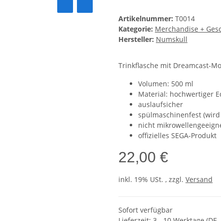
Artikelnummer:
T0014
Kategorie:
Merchandise + Ges
Hersteller:
Numskull
Trinkflasche mit Dreamcast-Mo
Volumen: 500 ml
Material: hochwertiger E
auslaufsicher
spülmaschinenfest (wird
nicht mikrowellengeeign
offizielles SEGA-Produkt
22,00 €
inkl. 19% USt. , zzgl.
Versand
Sofort verfügbar
Lieferzeit:
3 - 10 Werktage
(DE 