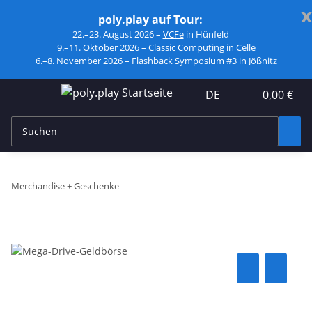
x
poly.play auf Tour:
22.–23. August 2026 –
VCFe
in Hünfeld
9.–11. Oktober 2026 –
Classic Computing
in Celle
6.–8. November 2026 –
Flashback Symposium #3
in Jößnitz
DE
0,00 €
Merchandise + Geschenke