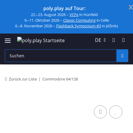
x
poly.play auf Tour:
22.–23. August 2026 –
VCFe
in Hünfeld
9.–11. Oktober 2026 –
Classic Computing
in Celle
6.–8. November 2026 –
Flashback Symposium #3
in Jößnitz
DE
Zurück zur Liste
Commodore 64/128