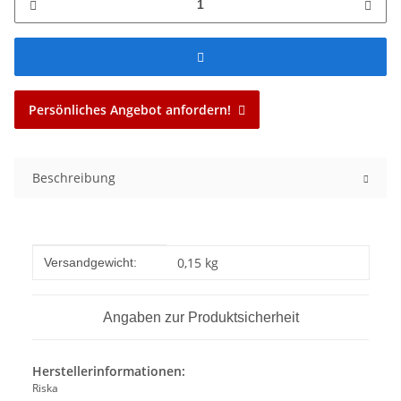
Persönliches Angebot anfordern!
Beschreibung
Produkteigenschaft
Wert
0,15 kg
Versandgewicht:
Angaben zur Produktsicherheit
Herstellerinformationen:
Riska