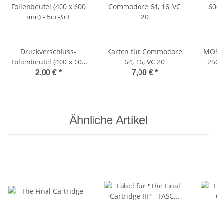
Druckverschluss-
Karton für Commodore
MOS
Folienbeutel (400 x 600
64, 16, VC 20
25
mm) - 5er-Set
2,00 €
*
7,00 €
*
Ähnliche Artikel