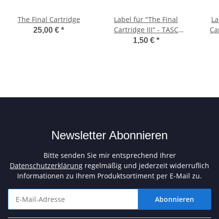
The Final Cartridge
Label für "The Final
La
Cartridge III" - TASC
Car
25,00 €
*
(Replikat)
1,50 €
*
Newsletter Abonnieren
Bitte senden Sie mir entsprechend Ihrer
Datenschutzerklärung
regelmäßig und jederzeit widerruflich
Informationen zu Ihrem Produktsortiment per E-Mail zu.
Abonnieren
Newsletter Abonnieren