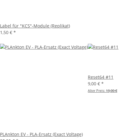
Label für "KCS"-Module (Replikat)
1,50 €
*
Reset64 #11
9,00 €
*
Alter Preis:
13,00 €
PLAnkton EV - PLA-Ersatz (Exact Voltage)