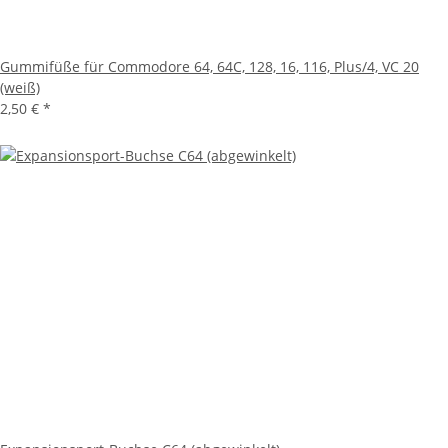
Gummifüße für Commodore 64, 64C, 128, 16, 116, Plus/4, VC 20
(weiß)
2,50 €
*