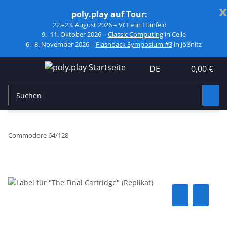
x
poly.play auf Tour:
22.–23. August 2026 –
VCFe
in Hünfeld
9.–11. Oktober 2026 –
Classic Computing
in Celle
6.–8. November 2026 –
Flashback Symposium #3
in Jößnitz
DE
0,00 €
Commodore 64/128