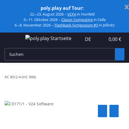
x
poly.play auf Tour:
22.–23. August 2026 –
VCFe
in Hünfeld
9.–11. Oktober 2026 –
Classic Computing
in Celle
6.–8. November 2026 –
Flashback Symposium #3
in Jößnitz
DE
0,00 €
KC 85/2-4 (HC 900)