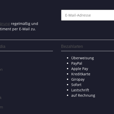
lärung
regelmäßig und
timent per E-Mail zu.
dia
Bezahlarten
Überweisung
PayPal
Apple Pay
on
Kreditkarte
Giropay
Sofort
Lastschrift
auf Rechnung
k
am