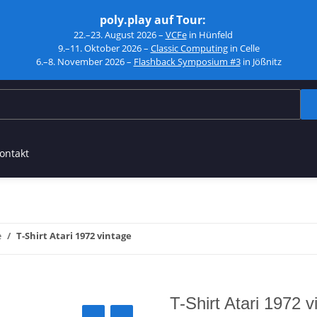
poly.play auf Tour:
22.–23. August 2026 –
VCFe
in Hünfeld
9.–11. Oktober 2026 –
Classic Computing
in Celle
6.–8. November 2026 –
Flashback Symposium #3
in Jößnitz
ontakt
e
T-Shirt Atari 1972 vintage
T-Shirt Atari 1972 v