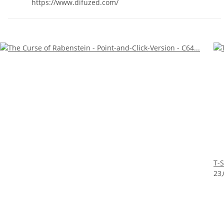
https://www.difuzed.com/
T-
23