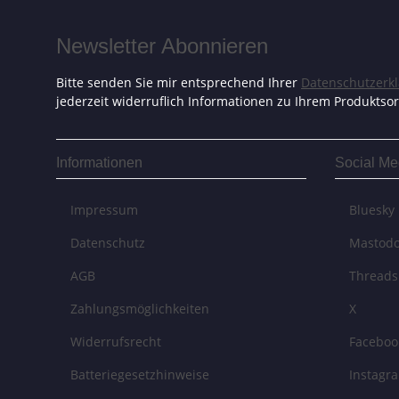
Newsletter Abonnieren
Bitte senden Sie mir entsprechend Ihrer
Datenschutzerk
jederzeit widerruflich Informationen zu Ihrem Produktsor
Informationen
Social Me
Impressum
Bluesky
Datenschutz
Mastod
AGB
Threads
Zahlungsmöglichkeiten
X
Widerrufsrecht
Faceboo
Batteriegesetzhinweise
Instagr