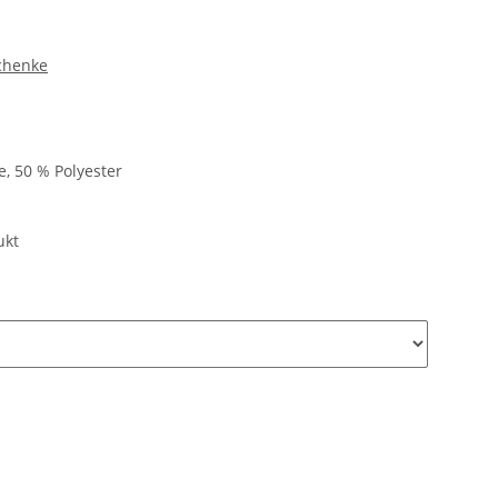
chenke
, 50 % Polyester
ukt