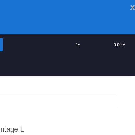
x
DE
0,00 €
intage L