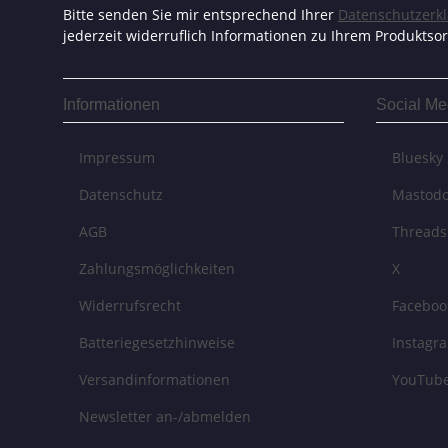
Bitte senden Sie mir entsprechend Ihrer
Datenschutzerk
jederzeit widerruflich Informationen zu Ihrem Produktsor
Informationen
Social Me
Impressum
Bluesky
Datenschutz
Mastod
AGB
Threads
Zahlungsmöglichkeiten
X
Widerrufsrecht
Faceboo
Batteriegesetzhinweise
Instagr
Versandinformationen
YouTub
Newsletter an-/abmelden