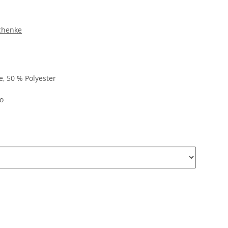
chenke
, 50 % Polyester
go