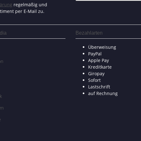
lärung
regelmäßig und
timent per E-Mail zu.
dia
Bezahlarten
Überweisung
PayPal
Apple Pay
on
Kreditkarte
Giropay
Sofort
Lastschrift
auf Rechnung
k
am
e