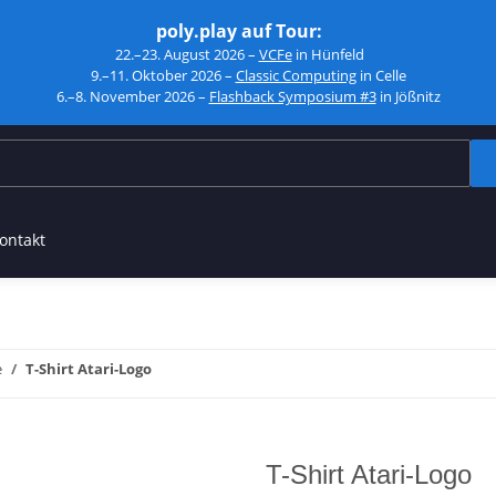
poly.play auf Tour:
22.–23. August 2026 –
VCFe
in Hünfeld
9.–11. Oktober 2026 –
Classic Computing
in Celle
6.–8. November 2026 –
Flashback Symposium #3
in Jößnitz
ontakt
e
T-Shirt Atari-Logo
T-Shirt Atari-Logo