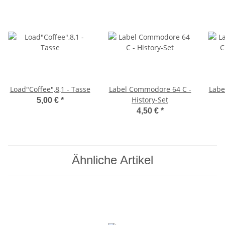
Load"Coffee",8,1 - Tasse
Label Commodore 64 C -
Labe
History-Set
5,00 €
*
4,50 €
*
Ähnliche Artikel