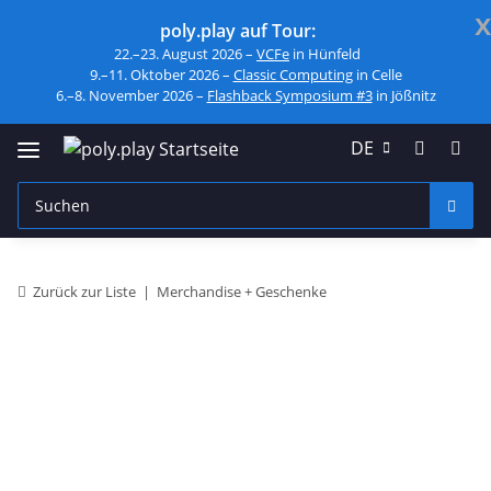
x
poly.play auf Tour:
22.–23. August 2026 –
VCFe
in Hünfeld
9.–11. Oktober 2026 –
Classic Computing
in Celle
6.–8. November 2026 –
Flashback Symposium #3
in Jößnitz
DE
Zurück zur Liste
Merchandise + Geschenke