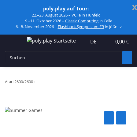
x
poly.play auf Tour:
22.–23. August 2026 –
VCFe
in Hünfeld
9.–11. Oktober 2026 –
Classic Computing
in Celle
6.–8. November 2026 –
Flashback Symposium #3
in Jößnitz
DE
0,00 €
Atari 2600/2600+