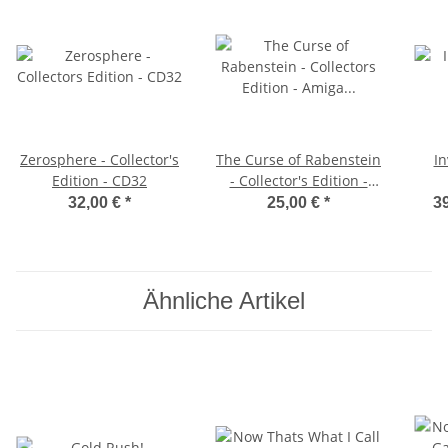
Zerosphere - Collector's
The Curse of Rabenstein
In
Edition - CD32
- Collector's Edition -
Amiga Diskette
32,00 €
*
25,00 €
*
39
Ähnliche Artikel