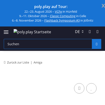
x
poly.play auf Tour:
22.–23. August 2026 –
VCFe
in Hünfeld
9.–11. Oktober 2026 –
Classic Computing
in Celle
6.–8. November 2026 –
Flashback Symposium #3
in Jößnitz
DE
Zurück zur Liste
Amiga