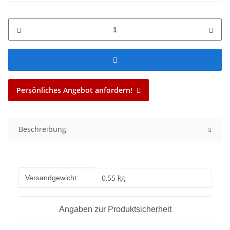
Persönliches Angebot anfordern!
Beschreibung
Produkteigenschaft
Wert
0,55 kg
Versandgewicht:
Angaben zur Produktsicherheit