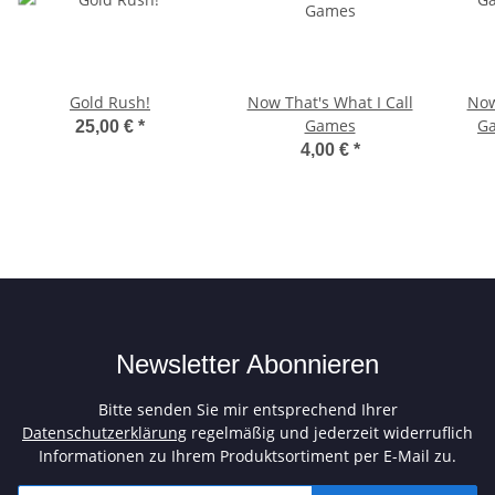
Gold Rush!
Now That's What I Call
Now
Games
Ga
25,00 €
*
4,00 €
*
Newsletter Abonnieren
Bitte senden Sie mir entsprechend Ihrer
Datenschutzerklärung
regelmäßig und jederzeit widerruflich
Informationen zu Ihrem Produktsortiment per E-Mail zu.