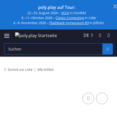
x
poly.play auf Tour:
22.–23. August 2026 –
VCFe
in Hünfeld
9.–11. Oktober 2026 –
Classic Computing
in Celle
6.–8. November 2026 –
Flashback Symposium #3
in Jößnitz
DE
Zurück zur Liste
Alle Artikel