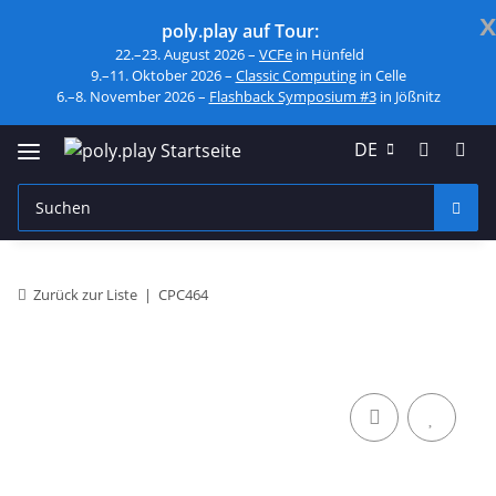
x
poly.play auf Tour:
22.–23. August 2026 –
VCFe
in Hünfeld
9.–11. Oktober 2026 –
Classic Computing
in Celle
6.–8. November 2026 –
Flashback Symposium #3
in Jößnitz
DE
Zurück zur Liste
CPC464