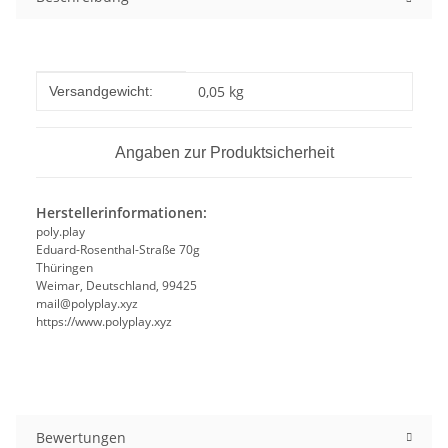
Produkteigenschaft
Wert
0,05 kg
Versandgewicht:
Angaben zur Produktsicherheit
Herstellerinformationen:
poly.play
Eduard-Rosenthal-Straße 70g
Thüringen
Weimar, Deutschland, 99425
mail@polyplay.xyz
https://www.polyplay.xyz
Bewertungen