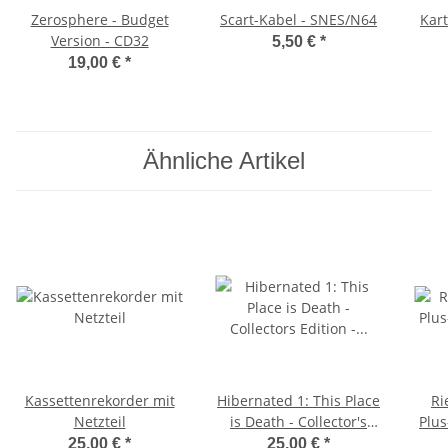
Zerosphere - Budget
Scart-Kabel - SNES/N64
Kar
Version - CD32
5,50 €
*
19,00 €
*
Ähnliche Artikel
Kassettenrekorder mit
Hibernated 1: This Place
Ri
Netzteil
is Death - Collector's
Plus
Edition - CPC/Spectrum
25,00 €
*
25,00 €
*