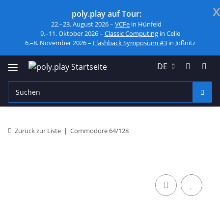
x
poly.play auf Tour:
22.–23. August 2026 –
VCFe
in Hünfeld
9.–11. Oktober 2026 –
Classic Computing
in Celle
6.–8. November 2026 –
Flashback Symposium #3
in Jößnitz
DE
Zurück zur Liste
Commodore 64/128