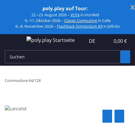
x
poly.play auf Tour:
22.–23. August 2026 –
VCFe
in Hünfeld
9.–11. Oktober 2026 –
Classic Computing
in Celle
6.–8. November 2026 –
Flashback Symposium #3
in Jößnitz
DE
0,00 €
Commodore 64/128